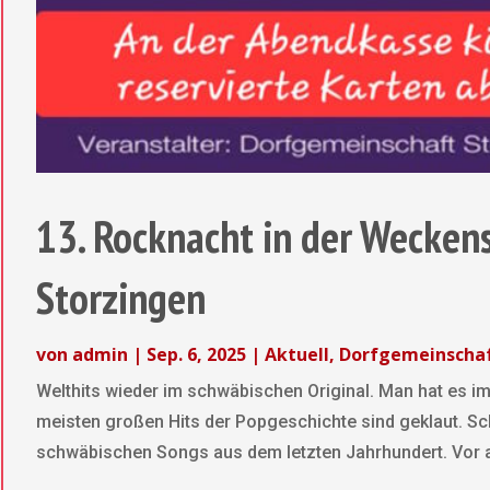
13. Rocknacht in der Weckens
Storzingen
von
admin
|
Sep. 6, 2025
|
Aktuell
,
Dorfgemeinscha
Welthits wieder im schwäbischen Original. Man hat es 
meisten großen Hits der Popgeschichte sind geklaut. S
schwäbischen Songs aus dem letzten Jahrhundert. Vor a