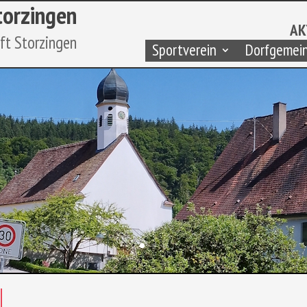
torzingen
AK
aft Storzingen
Sportverein
Dorfgemein