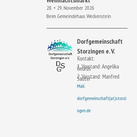
Weihnachtsmarkt
28. + 29. November 2026
Beim Gemeindehaus Weckenstein
Dorfgemeinschaft
Storzingen e. V.
Kontakt:
1. Vorstand: Angelika
Geurds
2. Vorstand: Manfred
Sauter
Mail:
dorfgemeinschaft(at)storzi
ngen.de