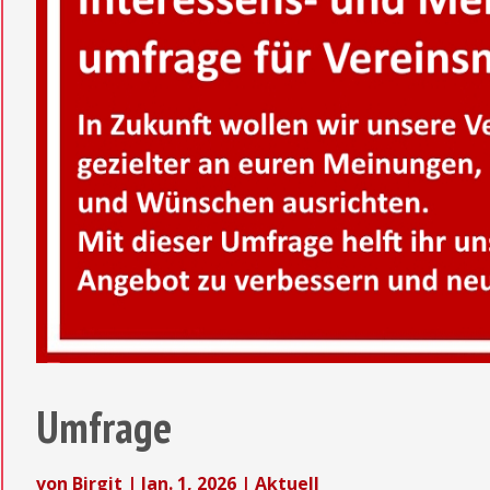
Umfrage
von
Birgit
|
Jan. 1, 2026
|
Aktuell