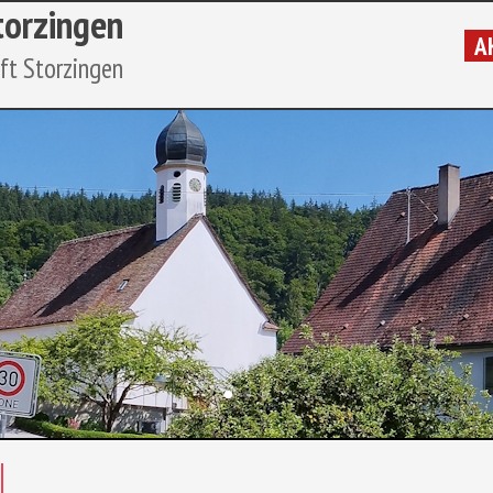
torzingen
AK
aft Storzingen